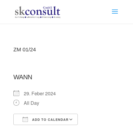
ZM 01/24
WANN
29. Feber 2024
All Day
ADD TO CALENDAR
Download ICS
Google Calendar