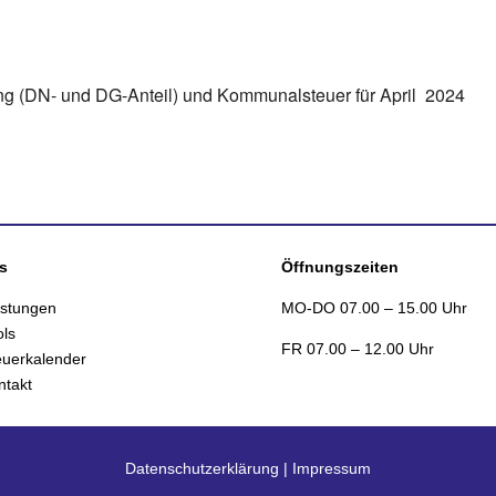
lendar
iCalendar
Office 365
ng (DN- und DG-Anteil) und Kommunalsteuer für April 2024
s
Öffnungszeiten
istungen
MO-DO 07.00 – 15.00 Uhr
ols
FR 07.00 – 12.00 Uhr
euerkalender
ntakt
Datenschutzerklärung
|
Impressum