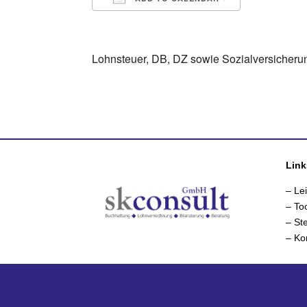
Download ICS
Google Ca
Lohnsteuer, DB, DZ sowie Sozialversicheru
Link
– Le
– To
– St
– Ko