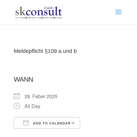
Meldepflicht §109 a und b
WANN
28. Feber 2025
All Day
ADD TO CALENDAR
Download ICS
Google Calendar